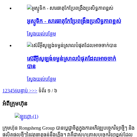
អូស្មូទិក - សារធាតុកែប្រែពង្រឹងប្រសិទ្ធភាពខ្ពស់
ស្វែងយល់បន្ថែម
ស៊េរីអ៊ីសូឡង់ទម្ងន់ស្រាលបំផុតដែលអាចចាក់
បាន
ស្វែងយល់បន្ថែម
1
2
3
4
5
6
បន្ទាប់ >
>>
ទំព័រ ១ / ៦
អំពីក្រុមហ៊ុន
ក្រុមហ៊ុន Rongsheng Group បានប្តេជ្ញាចិត្តក្នុងការអភិវឌ្ឍបច្ចេកវិទ្យាថ្មីៗ និង
ផលិតផលថ្មីៗនៃវត្ថុធាតុធន់នឹងភ្លើង។ វាគឺជាសហគ្រាសបច្ចេកវិទ្យាខ្ពស់ដែល