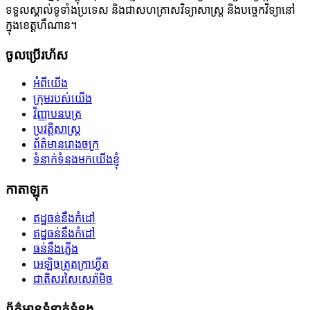
ទទួលស្គាល់ទូទាំងប្រទេស និងជាសហគ្រាសវិទ្យាសាស្ត្រ និងបច្ចេកវិទ្យានៅ
ក្នុងខេត្តហឺណាន។
ចូលប្រើរហ័ស
អំពីយើង
ក្រុមរបស់យើង
វិញ្ញាបនបត្រ
ប្រវត្តិសាស្ត្រ
ព័ត៌មានរោងចក្រ
ទំនាក់ទំនងមកយើងខ្ញុំ
កាតាឡុក
ឥដ្ឋធន់នឹងកំដៅ
ឥដ្ឋធន់នឹងកំដៅ
ធន់នឹងភ្លើង
អេឡិចត្រូតក្រាហ្វីត
ជាតិសរសៃសេរ៉ាមិច
ព័ត៌មានទំនាក់ទំនង