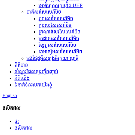
អេឡិចត្រូតក្រាហ្វីត UHP
ជាតិសរសៃសេរ៉ាមិច
ភួយសរសៃសេរ៉ាមិច
ក្តារសរសៃសេរ៉ាមិច
ក្រណាត់សរសៃសេរ៉ាមិច
ក្រដាសសរសៃសេរ៉ាមិច
ខ្សែពួរសរសៃសេរ៉ាមិច
រោមចៀមសរសៃសេរ៉ាមិច
ស៊េរីឥដ្ឋអ៊ីសូឡង់មីក្រូណាណូថ្មី
ព័ត៌មាន
សំណួរដែលសួរញឹកញាប់
អំពីយើង
ទំនាក់ទំនងមកយើងខ្ញុំ
English
ផលិតផល
ផ្ទះ
ផលិតផល