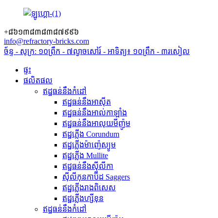
+៨៦១៣៨៣៨៣៨៧៩៩៦
info@refractory-bricks.com
ច័ន្ទ - សុក្រ: ១០ព្រឹក - ៧ល្ងាច
សៅរ៍ - អាទិត្យ៖ ១០ព្រឹក - ៣រសៀល
ផ្ទះ
ផលិតផល
ឥដ្ឋធន់នឹងកំដៅ
ឥដ្ឋធន់នឹងអាស៊ីត
ឥដ្ឋធន់នឹងអាល់កាឡាំង
ឥដ្ឋធន់នឹងអាលុយមីញ៉ូម
ឥដ្ឋភ្លើង Corundum
ឥដ្ឋភ្លើងម៉ាញ៉េស្យូម
ឥដ្ឋភ្លើង Mullite
ឥដ្ឋធន់នឹងស៊ីលីកា
ស៊ីលីកុនកាប៊ីដ Saggers
ឥដ្ឋភ្លើងរាងពិសេស
ឥដ្ឋភ្លើងហ្សីខុន
ឥដ្ឋធន់នឹងកំដៅ