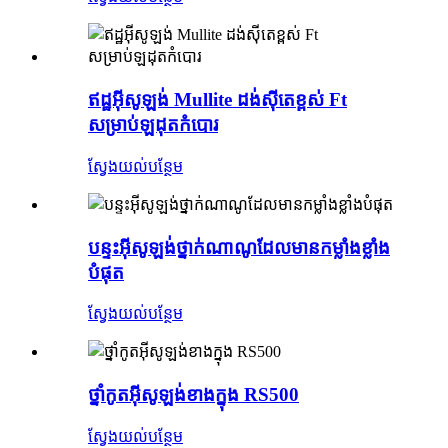
ឥដ្ឋអ៊ីសូឡង់ Mullite ដង់ស៊ីតេខ្ពស់ Ft
សម្រាប់ឡដុតកំបោរ
ស្វែងយល់បន្ថែម
បន្ទះអ៊ីសូឡង់ថ្នាក់ណាណូដែលមានកម្លាំងខ្លាំង
បំផុត
ស្វែងយល់បន្ថែម
ថ្នាំកូតអ៊ីសូឡង់ខាងក្នុង RS500
ស្វែងយល់បន្ថែម