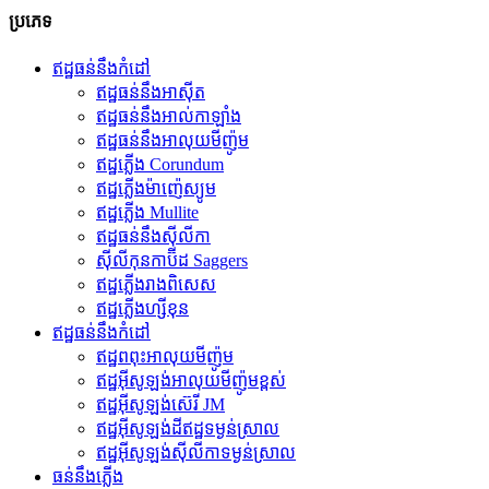
ប្រភេទ
ឥដ្ឋធន់នឹងកំដៅ
ឥដ្ឋធន់នឹងអាស៊ីត
ឥដ្ឋធន់នឹងអាល់កាឡាំង
ឥដ្ឋធន់នឹងអាលុយមីញ៉ូម
ឥដ្ឋភ្លើង Corundum
ឥដ្ឋភ្លើងម៉ាញ៉េស្យូម
ឥដ្ឋភ្លើង Mullite
ឥដ្ឋធន់នឹងស៊ីលីកា
ស៊ីលីកុនកាប៊ីដ Saggers
ឥដ្ឋភ្លើងរាងពិសេស
ឥដ្ឋភ្លើងហ្សីខុន
ឥដ្ឋធន់នឹងកំដៅ
ឥដ្ឋពពុះអាលុយមីញ៉ូម
ឥដ្ឋអ៊ីសូឡង់អាលុយមីញ៉ូមខ្ពស់
ឥដ្ឋអ៊ីសូឡង់ស៊េរី JM
ឥដ្ឋអ៊ីសូឡង់ដីឥដ្ឋទម្ងន់ស្រាល
ឥដ្ឋអ៊ីសូឡង់ស៊ីលីកាទម្ងន់ស្រាល
ធន់នឹងភ្លើង