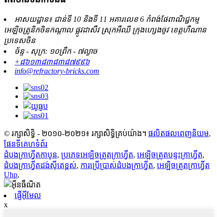
អាសយដ្ឋាន៖ ជាន់ទី 10 និងទី 11 អគារលេខ 6 កំពង់ផែពាណិជ្ជកម្ម
អេឡិចត្រូនិកចិនកណ្តាល ផ្លូវដាសឺវ ស្រុកអឺឈី ក្រុងហ្សេងចូវ ខេត្តហឺណាន
ប្រទេសចិន
ច័ន្ទ - សុក្រ: ១០ព្រឹក - ៧ល្ងាច
+៨៦១៣៨៣៨៣៨៧៩៩៦
info@refractory-bricks.com
© រក្សាសិទ្ធិ - ២០១០-២០២១៖ រក្សាសិទ្ធិគ្រប់យ៉ាង។
ផលិតផលពេញនិយម
,
ផែនទីគេហទំព័រ
ដំបង​ក្រាហ្វីត​កាបូន
,
ប្រភេទអេឡិចត្រូតក្រាហ្វីត
,
អេឡិចត្រូតបន្ទះក្រាហ្វីត
,
ដំបងក្រាហ្វីតដង់ស៊ីតេខ្ពស់
,
ការប្រើប្រាស់ដំបងក្រាហ្វីត
,
អេឡិចត្រូតក្រាហ្វីត
Uhp
,
ផ្ញើអ៊ីមែល
x