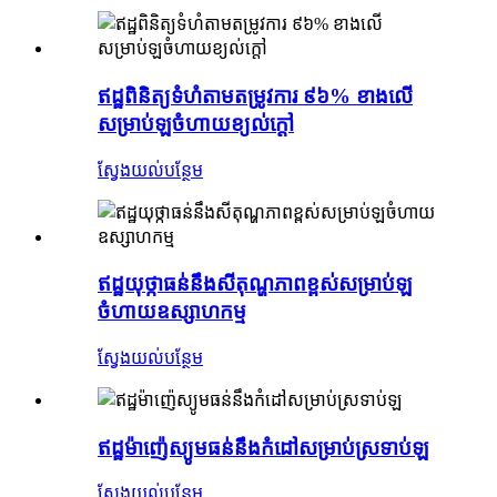
ឥដ្ឋពិនិត្យទំហំតាមតម្រូវការ ៩៦% ខាងលើ
សម្រាប់ឡចំហាយខ្យល់ក្តៅ
ស្វែងយល់បន្ថែម
ឥដ្ឋយុថ្កាធន់នឹងសីតុណ្ហភាពខ្ពស់សម្រាប់ឡ
ចំហាយឧស្សាហកម្ម
ស្វែងយល់បន្ថែម
ឥដ្ឋម៉ាញ៉េស្យូមធន់នឹងកំដៅសម្រាប់ស្រទាប់ឡ
ស្វែងយល់បន្ថែម