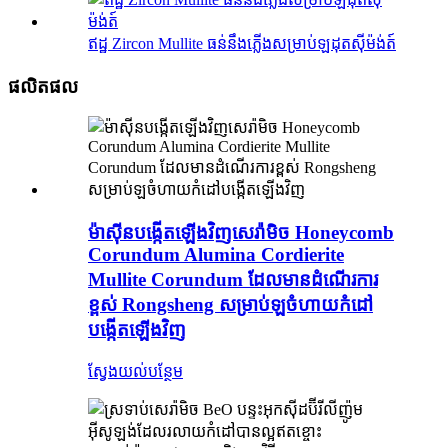
ឥដ្ឋ Zircon Mullite ធន់នឹងភ្លើងសម្រាប់ឡដុតស៊ីម៉ង់ត៍
ផលិតផល
ម៉ាស៊ីនបង្កើតឡើងវិញសេរ៉ាមិច Honeycomb
Corundum Alumina Cordierite
Mullite Corundum ដែលមានដំណើរការ
ខ្ពស់ Rongsheng សម្រាប់ឡចំហាយកំដៅ
បង្កើតឡើងវិញ
ស្វែងយល់បន្ថែម