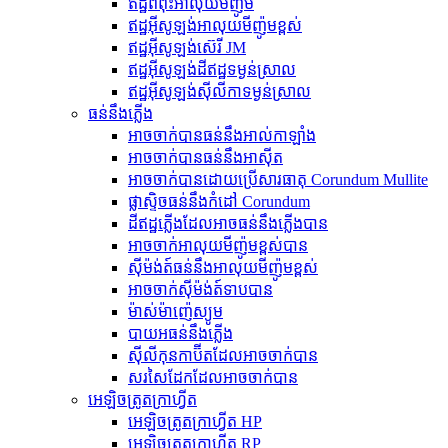
ឥដ្ឋពពុះអាលុយមីញ៉ូម
ឥដ្ឋអ៊ីសូឡង់អាលុយមីញ៉ូមខ្ពស់
ឥដ្ឋអ៊ីសូឡង់ស៊េរី JM
ឥដ្ឋអ៊ីសូឡង់ដីឥដ្ឋទម្ងន់ស្រាល
ឥដ្ឋអ៊ីសូឡង់ស៊ីលីកាទម្ងន់ស្រាល
ធន់នឹងភ្លើង
អាចចាក់បានធន់នឹងអាល់កាឡាំង
អាច​ចាក់​បាន​ធន់​នឹង​អាស៊ីត
អាច​ចាក់​បាន​ដោយ​ប្រើ​សារធាតុ Corundum Mullite
ផ្លាស្ទិចធន់នឹងកំដៅ Corundum
ដីឥដ្ឋភ្លើងដែលអាចធន់នឹងភ្លើងបាន
អាច​ចាក់​អាលុយមីញ៉ូម​ខ្ពស់​បាន
ស៊ីម៉ង់ត៍ធន់នឹងអាលុយមីញ៉ូមខ្ពស់
អាចចាក់ស៊ីម៉ង់ត៍ទាបបាន
ម៉ាស់ម៉ាញ៉េស្យូម
បាយអធន់នឹងភ្លើង
ស៊ីលីកុនកាប៊ីតដែលអាចចាក់បាន
សរសៃដែកដែលអាចចាក់បាន
អេឡិចត្រូតក្រាហ្វីត
អេឡិចត្រូតក្រាហ្វីត HP
អេឡិចត្រូតក្រាហ្វីត RP