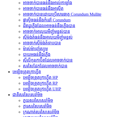
អាចចាក់បានធន់នឹងអាល់កាឡាំង
អាច​ចាក់​បាន​ធន់​នឹង​អាស៊ីត
អាច​ចាក់​បាន​ដោយ​ប្រើ​សារធាតុ Corundum Mullite
ផ្លាស្ទិចធន់នឹងកំដៅ Corundum
ដីឥដ្ឋភ្លើងដែលអាចធន់នឹងភ្លើងបាន
អាច​ចាក់​អាលុយមីញ៉ូម​ខ្ពស់​បាន
ស៊ីម៉ង់ត៍ធន់នឹងអាលុយមីញ៉ូមខ្ពស់
អាចចាក់ស៊ីម៉ង់ត៍ទាបបាន
ម៉ាស់ម៉ាញ៉េស្យូម
បាយអធន់នឹងភ្លើង
ស៊ីលីកុនកាប៊ីតដែលអាចចាក់បាន
សរសៃដែកដែលអាចចាក់បាន
អេឡិចត្រូតក្រាហ្វីត
អេឡិចត្រូតក្រាហ្វីត HP
អេឡិចត្រូតក្រាហ្វីត RP
អេឡិចត្រូតក្រាហ្វីត UHP
ជាតិសរសៃសេរ៉ាមិច
ភួយសរសៃសេរ៉ាមិច
ក្តារសរសៃសេរ៉ាមិច
ក្រណាត់សរសៃសេរ៉ាមិច