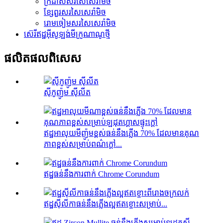
ក្រដាសសរសៃសេរ៉ាមិច
ខ្សែពួរសរសៃសេរ៉ាមិច
រោមចៀមសរសៃសេរ៉ាមិច
ស៊េរីឥដ្ឋអ៊ីសូឡង់មីក្រូណាណូថ្មី
ផលិតផល​ពិសេស
ស៊ីកូញ៉ូម ស៊ីលីត
ឥដ្ឋអាលុយមីញ៉ូមខ្ពស់ធន់នឹងភ្លើង 70% ដែលមានគុណ
ភាពខ្ពស់សម្រាប់ពណ៌ក្តៅ...
ឥដ្ឋធន់នឹងការពាក់ Chrome Corundum
ឥដ្ឋស៊ីលីកាធន់នឹងភ្លើងល្អឥតខ្ចោះសម្រាប់...