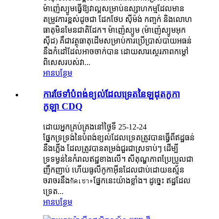
ម៉ាញ៉េស្យូមធ្វើឱ្យវាល្អសម្រាប់ឧស្សាហកម្មដែលមាន
តម្រូវការខ្ពស់ដូចជា ដែកថែប ស៊ីម៉ង់ កញ្ចក់ និងលោហ
ធាតុមិនមែនជាតិដែក។ ម៉ាញ៉េស្យូម (ម៉ាញ៉េស្យូមអុក
ស៊ីដ) គឺជាវត្ថុធាតុដើមសម្រាប់ការប្រើប្រាស់បាយអធន់
នឹងកំដៅដែលអាចចាក់បាន ដោយសារស្ថេរភាពកម្ដៅ
ពិសេសរបស់វា...
អានបន្ថែម
ការថែទាំបំពង់ខ្យល់ដែលទ្រេតនៃឡដុតកូកា
កូឡា CDQ
ដោយអ្នកគ្រប់គ្រងនៅថ្ងៃទី 25-12-24
ផ្នែកទ្រទ្រង់នៃបំពង់ខ្យល់ដែលទ្រេតត្រូវបានធ្វើពីឥដ្ឋធន់
នឹងភ្លើង ដែលត្រូវបានតម្រង់ជួរជាស្រទាប់ៗ ដើម្បី
ទ្រទម្ងន់នៃកំរាលឥដ្ឋខាងលើ។ សីតុណ្ហភាពប្រែប្រួលជា
ញឹកញាប់ ហើយធូលីកូកាអ៊ីនដែលជាប់ដោយឧស្ម័ន
ចរាចរនឹងกัดเซาะផ្នែកនេះយ៉ាងខ្លាំង។ ដូច្នេះ ឥដ្ឋដែល
ទ្រេត...
អានបន្ថែម