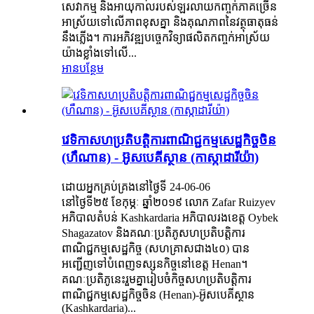
សេវាកម្ម និងអាយុកាលរបស់ឡរលាយកញ្ចក់ភាគច្រើន
អាស្រ័យទៅលើភាពខុសគ្នា និងគុណភាពនៃវត្ថុធាតុធន់
នឹងភ្លើង។ ការអភិវឌ្ឍបច្ចេកវិទ្យាផលិតកញ្ចក់អាស្រ័យ
យ៉ាងខ្លាំងទៅលើ...
អានបន្ថែម
វេទិកាសហប្រតិបត្តិការពាណិជ្ជកម្មសេដ្ឋកិច្ចចិន
(ហឺណាន) - អ៊ូសបេគីស្ថាន (កាស្កាដារីយ៉ា)
ដោយអ្នកគ្រប់គ្រងនៅថ្ងៃទី 24-06-06
នៅថ្ងៃទី២៥ ខែកុម្ភៈ ឆ្នាំ២០១៩ លោក Zafar Ruizyev
អភិបាលតំបន់ Kashkardaria អភិបាលរងខេត្ត Oybek
Shagazatov និងគណៈប្រតិភូសហប្រតិបត្តិការ
ពាណិជ្ជកម្មសេដ្ឋកិច្ច (សហគ្រាសជាង៤០) បាន
អញ្ជើញទៅបំពេញទស្សនកិច្ចនៅខេត្ត Henan។
គណៈប្រតិភូនេះរួមគ្នារៀបចំកិច្ចសហប្រតិបត្តិការ
ពាណិជ្ជកម្មសេដ្ឋកិច្ចចិន (Henan)-អ៊ូសបេគីស្ថាន
(Kashkardaria)...