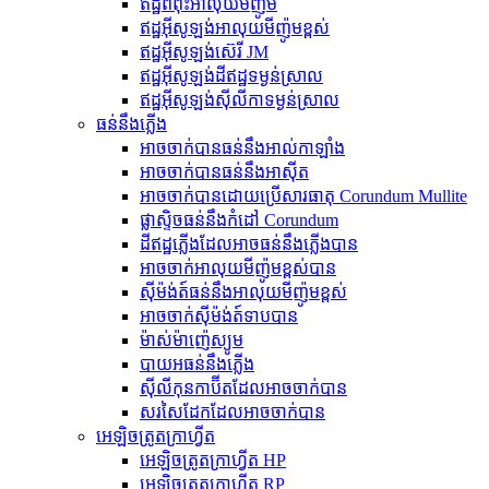
ឥដ្ឋពពុះអាលុយមីញ៉ូម
ឥដ្ឋអ៊ីសូឡង់អាលុយមីញ៉ូមខ្ពស់
ឥដ្ឋអ៊ីសូឡង់ស៊េរី JM
ឥដ្ឋអ៊ីសូឡង់ដីឥដ្ឋទម្ងន់ស្រាល
ឥដ្ឋអ៊ីសូឡង់ស៊ីលីកាទម្ងន់ស្រាល
ធន់នឹងភ្លើង
អាចចាក់បានធន់នឹងអាល់កាឡាំង
អាច​ចាក់​បាន​ធន់​នឹង​អាស៊ីត
អាច​ចាក់​បាន​ដោយ​ប្រើ​សារធាតុ Corundum Mullite
ផ្លាស្ទិចធន់នឹងកំដៅ Corundum
ដីឥដ្ឋភ្លើងដែលអាចធន់នឹងភ្លើងបាន
អាច​ចាក់​អាលុយមីញ៉ូម​ខ្ពស់​បាន
ស៊ីម៉ង់ត៍ធន់នឹងអាលុយមីញ៉ូមខ្ពស់
អាចចាក់ស៊ីម៉ង់ត៍ទាបបាន
ម៉ាស់ម៉ាញ៉េស្យូម
បាយអធន់នឹងភ្លើង
ស៊ីលីកុនកាប៊ីតដែលអាចចាក់បាន
សរសៃដែកដែលអាចចាក់បាន
អេឡិចត្រូតក្រាហ្វីត
អេឡិចត្រូតក្រាហ្វីត HP
អេឡិចត្រូតក្រាហ្វីត RP