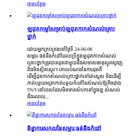
អានបន្ថែម
ឡដុតកម្ដៅសម្រាប់ឡដុតកាកសំណល់គ្រោះ
ថ្នាក់
ដោយអ្នកគ្រប់គ្រងនៅថ្ងៃទី 24-06-06
សម្ភារៈធន់នឹងកំដៅដែលប្រើក្នុងឡដុតកាកសំណល់
គ្រោះថ្នាក់ត្រូវបានដុតជាមួយនឹងសមាសធាតុស្មុគស្មាញ
និងមិនស្ថិតស្ថេរ។ គោលបំណងនៃការដុតគឺ
ដើម្បីដុតកាកសំណល់គ្រោះថ្នាក់ទៅជាស្លេស និងដើម្បី
កាត់បន្ថយអត្រាកាត់បន្ថយកំដៅនៃសំណល់ឱ្យតិចជាង
5%។ នៅពេលដែលមិនមានសំបកនៅក្នុងឡ សំណល់
នឹងរលាយ...
អានបន្ថែម
និន្នាការសកលនៃសម្ភារៈធន់នឹងកំដៅ