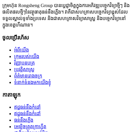
ក្រុមហ៊ុន Rongsheng Group បានប្តេជ្ញាចិត្តក្នុងការអភិវឌ្ឍបច្ចេកវិទ្យាថ្មីៗ និង
ផលិតផលថ្មីៗនៃវត្ថុធាតុធន់នឹងភ្លើង។ វាគឺជាសហគ្រាសបច្ចេកវិទ្យាខ្ពស់ដែល
ទទួលស្គាល់ទូទាំងប្រទេស និងជាសហគ្រាសវិទ្យាសាស្ត្រ និងបច្ចេកវិទ្យានៅ
ក្នុងខេត្តហឺណាន។
ចូលប្រើរហ័ស
អំពីយើង
ក្រុមរបស់យើង
វិញ្ញាបនបត្រ
ប្រវត្តិសាស្ត្រ
ព័ត៌មានរោងចក្រ
ទំនាក់ទំនងមកយើងខ្ញុំ
កាតាឡុក
ឥដ្ឋធន់នឹងកំដៅ
ឥដ្ឋធន់នឹងកំដៅ
ធន់នឹងភ្លើង
អេឡិចត្រូតក្រាហ្វីត