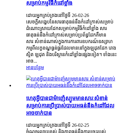
សម្រាប់កម្មវិធីកំដៅខ្លាំង
ដោយអ្នកគ្រប់គ្រងនៅថ្ងៃទី 26-02-26
សេចក្តីសង្ខេបនៃសារធាតុធន់នឹងកំដៅក្រាស់សម្រាប់
ដំណោះស្រាយដែកសម្រាប់កម្មវិធីកំដៅខ្លាំង សារ
ធាតុធន់នឹងកំដៅក្រាស់សម្រាប់ប្រព័ន្ធដែកគឺមាន
សារៈសំខាន់ណាស់ក្នុងការការពារឧបករណ៍ឧស្សាហ
កម្មពីលក្ខខណ្ឌធ្ងន់ធ្ងរដែលមាននៅក្នុងឡដុតដែក រោង
ស្មិត ឡដុត និងបរិស្ថានកំដៅខ្លាំងផ្សេងទៀត។ ទាំងនេះ
អាច...
អានបន្ថែម
ហេតុអ្វីបានជាម៉ាញ៉េស្យូមមានសារៈសំខាន់
សម្រាប់ការប្រើប្រាស់បាយអធន់នឹងកំដៅដែល
អាចចាក់បាន
ដោយអ្នកគ្រប់គ្រងនៅថ្ងៃទី 26-02-25
ចំណុចរលាយខ្ពស់ និងភាពធន់នឹងការច្រេះរបស់