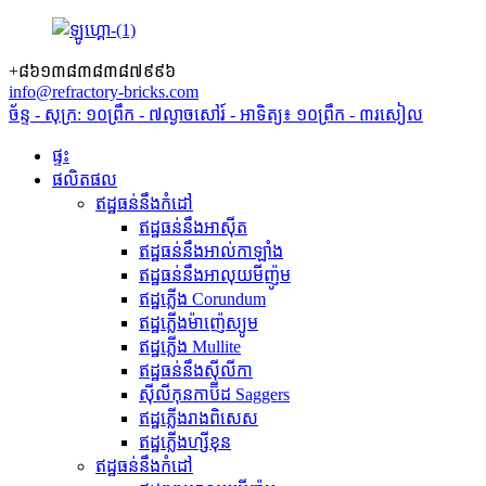
+៨៦១៣៨៣៨៣៨៧៩៩៦
info@refractory-bricks.com
ច័ន្ទ - សុក្រ: ១០ព្រឹក - ៧ល្ងាច
សៅរ៍ - អាទិត្យ៖ ១០ព្រឹក - ៣រសៀល
ផ្ទះ
ផលិតផល
ឥដ្ឋធន់នឹងកំដៅ
ឥដ្ឋធន់នឹងអាស៊ីត
ឥដ្ឋធន់នឹងអាល់កាឡាំង
ឥដ្ឋធន់នឹងអាលុយមីញ៉ូម
ឥដ្ឋភ្លើង Corundum
ឥដ្ឋភ្លើងម៉ាញ៉េស្យូម
ឥដ្ឋភ្លើង Mullite
ឥដ្ឋធន់នឹងស៊ីលីកា
ស៊ីលីកុនកាប៊ីដ Saggers
ឥដ្ឋភ្លើងរាងពិសេស
ឥដ្ឋភ្លើងហ្សីខុន
ឥដ្ឋធន់នឹងកំដៅ