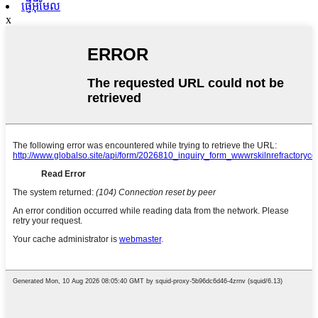
ផ្ញើអ៊ីមែល
x