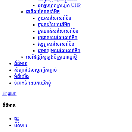
អេឡិចត្រូតក្រាហ្វីត UHP
ជាតិសរសៃសេរ៉ាមិច
ភួយសរសៃសេរ៉ាមិច
ក្តារសរសៃសេរ៉ាមិច
ក្រណាត់សរសៃសេរ៉ាមិច
ក្រដាសសរសៃសេរ៉ាមិច
ខ្សែពួរសរសៃសេរ៉ាមិច
រោមចៀមសរសៃសេរ៉ាមិច
ស៊េរីឥដ្ឋអ៊ីសូឡង់មីក្រូណាណូថ្មី
ព័ត៌មាន
សំណួរដែលសួរញឹកញាប់
អំពីយើង
ទំនាក់ទំនងមកយើងខ្ញុំ
English
ព័ត៌មាន
ផ្ទះ
ព័ត៌មាន