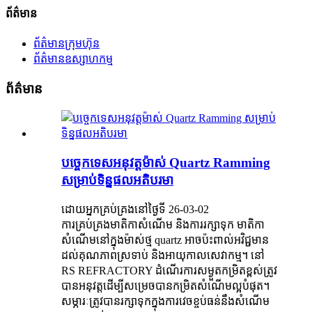
ព័ត៌មាន
ព័ត៌មានក្រុមហ៊ុន
ព័ត៌មានឧស្សាហកម្ម
ព័ត៌មាន
បច្ចេកទេសអនុវត្តម៉ាស់ Quartz Ramming
សម្រាប់ទិន្នផលអតិបរមា
ដោយអ្នកគ្រប់គ្រងនៅថ្ងៃទី 26-03-02
ការគ្រប់គ្រងមាតិកាសំណើម និងការរក្សាទុក មាតិកា
សំណើមនៅក្នុងម៉ាស់ថ្ម quartz អាចប៉ះពាល់អវិជ្ជមាន
ដល់គុណភាពស្រទាប់ និងអាយុកាលសេវាកម្ម។ នៅ
RS REFRACTORY ដំណើរការសម្ងួតកម្រិតខ្ពស់ត្រូវ
បានអនុវត្តដើម្បីសម្រេចបានកម្រិតសំណើមល្អបំផុត។
សម្ភារៈត្រូវបានរក្សាទុកក្នុងការវេចខ្ចប់ធន់នឹងសំណើម