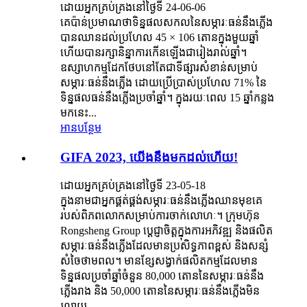
ដោយអ្នកគ្រប់គ្រងនៅថ្ងៃទី 24-06-06
គេប៉ាន់ប្រមាណថាទិន្នផលសកលនៃសម្ភារៈធន់នឹងភ្លើង
បានឈានដល់ប្រហែល 45 × 106 តោនក្នុងមួយឆ្នាំ
ហើយបានរក្សានិន្នាការកើនឡើងជារៀងរាល់ឆ្នាំ។
ឧស្សាហកម្មដែកថែបនៅតែជាទីផ្សារសំខាន់សម្រាប់
សម្ភារៈធន់នឹងភ្លើង ដោយប្រើប្រាស់ប្រហែល 71% នៃ
ទិន្នផលធន់នឹងភ្លើងប្រចាំឆ្នាំ។ ក្នុងរយៈពេល 15 ឆ្នាំកន្លង
មកនេះ...
អានបន្ថែម
GIFA 2023, យើងនឹងមកដល់ហើយ!
ដោយអ្នកគ្រប់គ្រងនៅថ្ងៃទី 23-05-18
ក្នុងនាមជាអ្នកផ្គត់ផ្គង់សម្ភារៈធន់នឹងភ្លើងឈានមុខគេ
របស់ពិភពលោកសម្រាប់ការចាក់លោហៈ។ ក្រុមហ៊ុន
Rongsheng Group ប្តេជ្ញាចិត្តក្នុងការអភិវឌ្ឍ និងផលិត
សម្ភារៈធន់នឹងភ្លើងដែលមានប្រសិទ្ធភាពខ្ពស់ និងសន្សំ
សំចៃថាមពល។ មានខ្សែសង្វាក់ផលិតកម្មដែលមាន
ទិន្នផលប្រចាំឆ្នាំចំនួន 80,000 តោននៃសម្ភារៈធន់នឹង
ភ្លើងរាង និង 50,000 តោននៃសម្ភារៈធន់នឹងភ្លើងមិន
រលាយ...