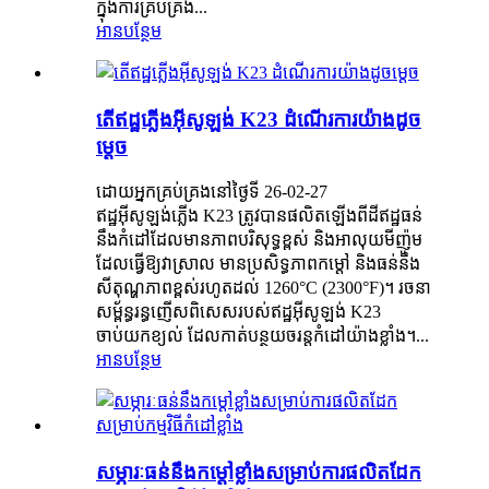
ក្នុងការគ្រប់គ្រង...
អានបន្ថែម
តើឥដ្ឋភ្លើងអ៊ីសូឡង់ K23 ដំណើរការយ៉ាងដូច
ម្តេច
ដោយអ្នកគ្រប់គ្រងនៅថ្ងៃទី 26-02-27
ឥដ្ឋអ៊ីសូឡង់ភ្លើង K23 ត្រូវបានផលិតឡើងពីដីឥដ្ឋធន់
នឹងកំដៅដែលមានភាពបរិសុទ្ធខ្ពស់ និងអាលុយមីញ៉ូម
ដែលធ្វើឱ្យវាស្រាល មានប្រសិទ្ធភាពកម្ដៅ និងធន់នឹង
សីតុណ្ហភាពខ្ពស់រហូតដល់ 1260°C (2300°F)។ រចនា
សម្ព័ន្ធរន្ធញើសពិសេសរបស់ឥដ្ឋអ៊ីសូឡង់ K23
ចាប់យកខ្យល់ ដែលកាត់បន្ថយចរន្តកំដៅយ៉ាងខ្លាំង។...
អានបន្ថែម
សម្ភារៈធន់នឹងកម្ដៅខ្លាំងសម្រាប់ការផលិតដែក