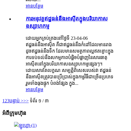
អានបន្ថែម
ការអនុវត្តឥដ្ឋធន់នឹងអាស៊ីតក្នុងបរិយាកាស
ឧស្សាហកម្ម
ដោយអ្នកគ្រប់គ្រងនៅថ្ងៃទី 23-04-06
ឥដ្ឋធន់នឹងអាស៊ីត គឺជាឥដ្ឋធន់នឹងកំដៅដែលមានរាង
ដូចឥដ្ឋធន់នឹងទឹក ដែលមានសមត្ថភាពល្អឥតខ្ចោះក្នុង
ការទប់ទល់នឹងសកម្មភាពបំផ្លិចបំផ្លាញនៃសារធាតុ
អាស៊ីតនៅក្នុងបរិយាកាសឧស្សាហកម្មផ្សេងៗ។
ដោយសារតែលក្ខណៈសម្បត្តិពិសេសរបស់វា ឥដ្ឋធន់
នឹងអាស៊ីតត្រូវបានប្រើប្រាស់ក្នុងកម្មវិធីជាច្រើនប្រភេទ
រួមទាំងធុងផ្ទុក បំពង់ផ្សែង ក្នុង...
អានបន្ថែម
1
2
3
បន្ទាប់ >
>>
ទំព័រ ១ / ៣
អំពីក្រុមហ៊ុន