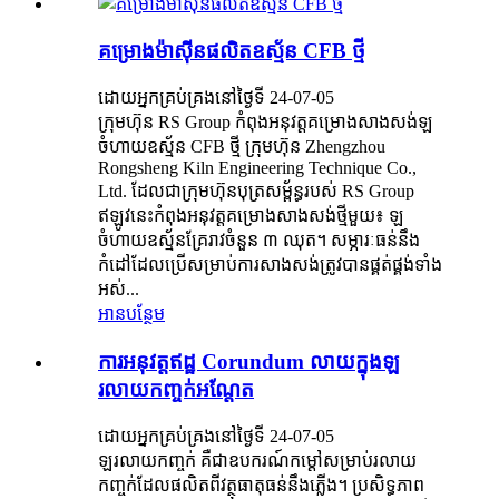
គម្រោង​ម៉ាស៊ីន​ផលិត​ឧស្ម័ន CFB ថ្មី
ដោយអ្នកគ្រប់គ្រងនៅថ្ងៃទី 24-07-05
ក្រុមហ៊ុន RS Group កំពុងអនុវត្តគម្រោងសាងសង់ឡ
ចំហាយឧស្ម័ន CFB ថ្មី ក្រុមហ៊ុន Zhengzhou
Rongsheng Kiln Engineering Technique Co.,
Ltd. ដែលជាក្រុមហ៊ុនបុត្រសម្ព័ន្ធរបស់ RS Group
ឥឡូវនេះកំពុងអនុវត្តគម្រោងសាងសង់ថ្មីមួយ៖ ឡ
ចំហាយឧស្ម័នគ្រែរាវចំនួន ៣ ឈុត។ សម្ភារៈធន់នឹង
កំដៅដែលប្រើសម្រាប់ការសាងសង់ត្រូវបានផ្គត់ផ្គង់ទាំង
អស់...
អានបន្ថែម
ការអនុវត្តឥដ្ឋ Corundum លាយក្នុងឡ
រលាយកញ្ចក់អណ្តែត
ដោយអ្នកគ្រប់គ្រងនៅថ្ងៃទី 24-07-05
ឡរលាយកញ្ចក់ គឺជាឧបករណ៍កម្ដៅសម្រាប់រលាយ
កញ្ចក់ដែលផលិតពីវត្ថុធាតុធន់នឹងភ្លើង។ ប្រសិទ្ធភាព