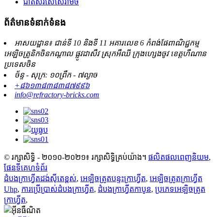
ជាតិសរសៃសេរ៉ាមិច
ព័ត៌មានទំនាក់ទំនង
អាសយដ្ឋាន៖ ជាន់ទី 10 និងទី 11 អគារលេខ 6 កំពង់ផែពាណិជ្ជកម្ម
អេឡិចត្រូនិកចិនកណ្តាល ផ្លូវដាសឺវ ស្រុកអឺឈី ក្រុងហ្សេងចូវ ខេត្តហឺណាន
ប្រទេសចិន
ច័ន្ទ - សុក្រ: ១០ព្រឹក - ៧ល្ងាច
+៨៦១៣៨៣៨៣៨៧៩៩៦
info@refractory-bricks.com
© រក្សាសិទ្ធិ - ២០១០-២០២១៖ រក្សាសិទ្ធិគ្រប់យ៉ាង។
ផលិតផលពេញនិយម
,
ផែនទីគេហទំព័រ
ដំបងក្រាហ្វីតដង់ស៊ីតេខ្ពស់
,
អេឡិចត្រូតបន្ទះក្រាហ្វីត
,
អេឡិចត្រូតក្រាហ្វីត
Uhp
,
ការប្រើប្រាស់ដំបងក្រាហ្វីត
,
ដំបង​ក្រាហ្វីត​កាបូន
,
ប្រភេទអេឡិចត្រូត
ក្រាហ្វីត
,